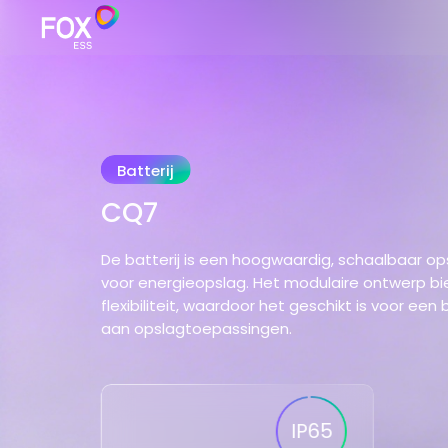
Batterij
CQ7
De batterij is een hoogwaardig, schaalbaar 
voor energieopslag. Het modulaire ontwerp b
flexibiliteit, waardoor het geschikt is voor een
aan opslagtoepassingen.
IP65