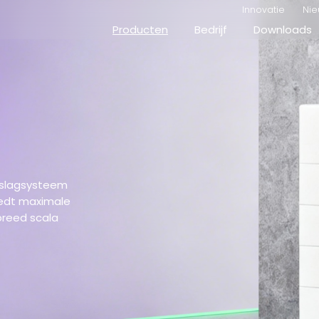
Innovatie
Nie
Producten
Bedrijf
Downloads
opslagsysteem
iedt maximale
 breed scala