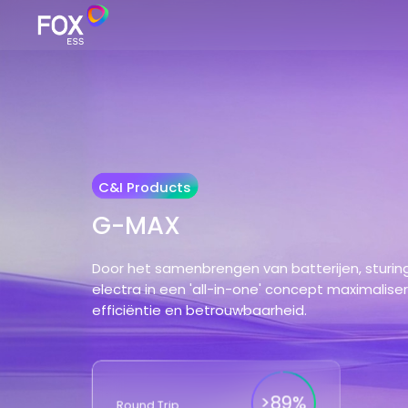
C&I Products
G-MAX
Door het samenbrengen van batterijen, sturing
electra in een 'all-in-one' concept maximaliser
efficiëntie en betrouwbaarheid.
>89%
Round Trip