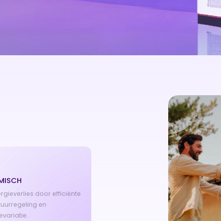
MISCH
gieverlies door efficiënte
uurregeling en
evariatie.