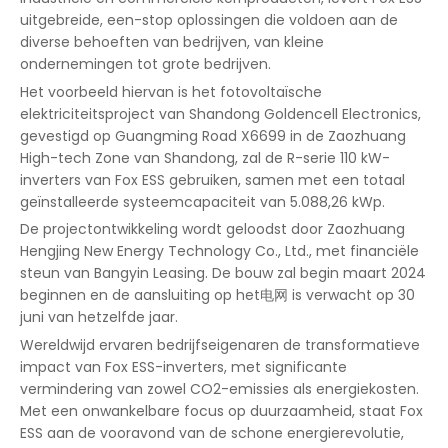
uitgebreide, een-stop oplossingen die voldoen aan de
diverse behoeften van bedrijven, van kleine
ondernemingen tot grote bedrijven.
Het voorbeeld hiervan is het fotovoltaïsche
elektriciteitsproject van Shandong Goldencell Electronics,
gevestigd op Guangming Road X6699 in de Zaozhuang
High-tech Zone van Shandong, zal de R-serie 110 kW-
inverters van Fox ESS gebruiken, samen met een totaal
geïnstalleerde systeemcapaciteit van 5.088,26 kWp.
De projectontwikkeling wordt geloodst door Zaozhuang
Hengjing New Energy Technology Co., Ltd., met financiële
steun van Bangyin Leasing. De bouw zal begin maart 2024
beginnen en de aansluiting op het电网 is verwacht op 30
juni van hetzelfde jaar.
Wereldwijd ervaren bedrijfseigenaren de transformatieve
impact van Fox ESS-inverters, met significante
vermindering van zowel CO2-emissies als energiekosten.
Met een onwankelbare focus op duurzaamheid, staat Fox
ESS aan de vooravond van de schone energierevolutie,