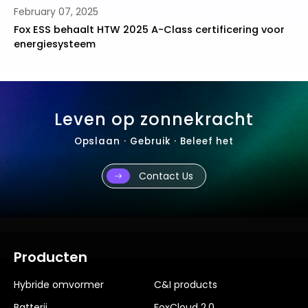
October 24, 2024
icering voor
Fox ESS erkend als BNEF Tier 1 leider in ener
Leven op zonnekracht
Opslaan · Gebruik · Beleef het
Contact Us
Producten
Hybride omvormer
C&I products
Batterij
FoxCloud 2.0