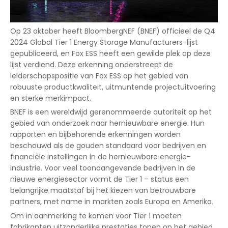
Op 23 oktober heeft BloombergNEF (BNEF) officieel de Q4
2024 Global Tier 1 Energy Storage Manufacturers-lijst
gepubliceerd, en Fox ESS heeft een gewilde plek op deze
lijst verdiend. Deze erkenning onderstreept de
leiderschapspositie van Fox ESS op het gebied van
robuuste productkwaliteit, uitmuntende projectuitvoering
en sterke merkimpact.
BNEF is een wereldwijd gerenommeerde autoriteit op het
gebied van onderzoek naar hernieuwbare energie. Hun
rapporten en bijbehorende erkenningen worden
beschouwd als de gouden standaard voor bedrijven en
financiële instellingen in de hernieuwbare energie-
industrie. Voor veel toonaangevende bedrijven in de
nieuwe energiesector vormt de Tier 1 – status een
belangrijke maatstaf bij het kiezen van betrouwbare
partners, met name in markten zoals Europa en Amerika.
Om in aanmerking te komen voor Tier 1 moeten
fabrikanten uitzonderlijke prestaties tonen op het gebied