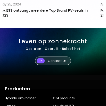
April 09, 2024
Fox ESS staat op de lijst “Hurun Global Unicorn Index
2024”
Leven op zonnekracht
Opslaan · Gebruik · Beleef het
Contact Us
Producten
Hybride omvormer
C&I products